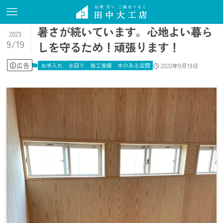
暑さが続いています。心地よい暮ら
2023
9/19
しを守るため！頑張ります！
広告
お手入れ
水回り
施工実績
木のある空間
2023年9月19日