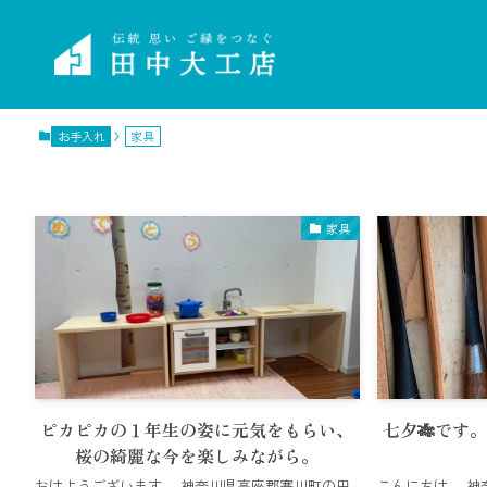
お手入れ
家具
家具
ピカピカの１年生の姿に元気をもらい、
七夕🎋です
桜の綺麗な今を楽しみながら。
おはようございます。 神奈川県高座郡寒川町の田
こんにちは。 神