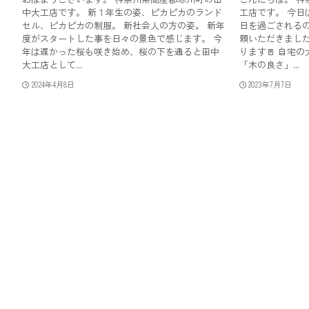
中大工店です。 新１年生の姿、ピカピカのランド
工店です。 今日
セル、ピカピカの制服。 新社会人の方の姿。 新年
日を過ごされるの
度がスタートした事を日々の景色で感じます。 今
頼いただきました
年は遅かった桜も咲き始め、桜の下を通ると田中
ります🚪 自宅
大工店として...
「木の良さ」...
2024年4月8日
2023年7月7日