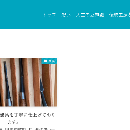
トップ
想い
大工の豆知識
伝統工法
家具
。建具を丁寧に仕上げており
ます。
奈川県高座郡寒川町小動の田中大